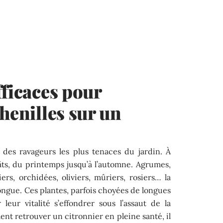
fficaces pour
henilles sur un
n des ravageurs les plus tenaces du jardin. À
gâts, du printemps jusqu’à l’automne. Agrumes,
iers, orchidées, oliviers, mûriers, rosiers… la
 longue. Ces plantes, parfois choyées de longues
eur vitalité s’effondrer sous l’assaut de la
ent retrouver un citronnier en pleine santé, il