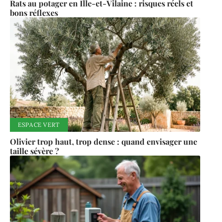
Rats au potager en Ille-et-Vilaine : risques réels et
bons réflexes
ESPACE VERT
Olivier trop haut, trop dense : quand envisager une
taille sévère ?