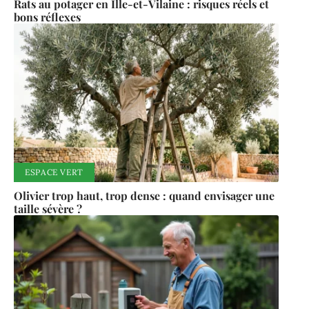
Rats au potager en Ille-et-Vilaine : risques réels et
bons réflexes
ESPACE VERT
Olivier trop haut, trop dense : quand envisager une
taille sévère ?