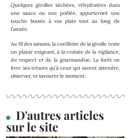
Ajoutez-les à une brouillade d’œufs,
parsemez-les sur des tagliatelles fraîches ou
accompagnez une volaille rôtie. Elles relèvent
aussi à merveille un risotto crémeux.
Pour les conserver, misez sur le séchage ou la
congélation après un blanchiment rapide.
Évitez de les laisser tremper : leur texture en
pâtirait. Séchées, elles concentrent leurs
arômes ; congelées, elles gardent leur tenue.
Quelques girolles séchées, réhydratées dans
une sauce ou une poêlée, apporteront une
touche boisée à vos plats tout au long de
l’année.
Au fil des saisons, la cueillette de la girolle reste
un plaisir exigeant, à la croisée de la vigilance,
du respect et de la gourmandise. La forêt ne