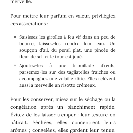
chanterelle. Elle s’invite aussi bien dans une
poêlée improvisée que dans des plats raffinés,
pour le plus grand plaisir des gourmets.
Avant toute préparation, nettoyez les girolles
sans excès d’eau : un passage rapide sous un
filet ou un brossage doux suffit à préserver leur
parfum. Trop d’humidité les ramollit et affadit
leur goût. En cuisine, la simplicité leur va à
merveille.
Pour mettre leur parfum en valeur, privilégiez
ces associations :
Saisissez les girolles à feu vif dans un peu de
beurre, laissez-les rendre leur eau. Un
soupçon d’ail, du persil plat, une pincée de
fleur de sel, et le tour est joué.