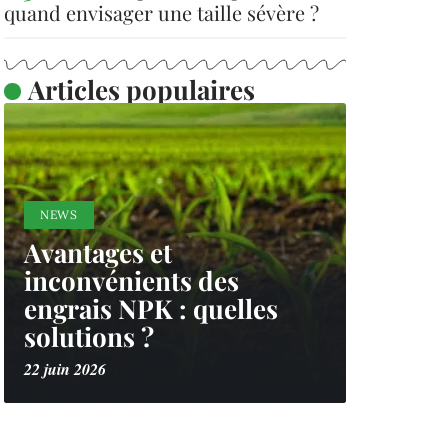
quand envisager une taille sévère ?
Articles populaires
NEWS
Avantages et
inconvénients des
engrais NPK : quelles
solutions ?
22 juin 2026