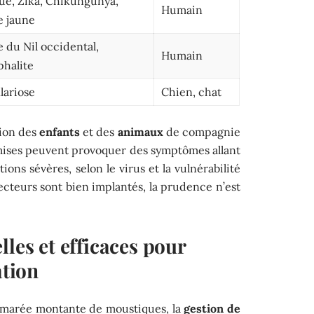
e, Zika, Chikungunya,
Humain
e jaune
e du Nil occidental,
Humain
halite
ilariose
Chien, chat
tion des
enfants
et des
animaux
de compagnie
smises peuvent provoquer des symptômes allant
ions sévères, selon le virus et la vulnérabilité
cteurs sont bien implantés, la prudence n’est
lles et efficaces pour
ation
la marée montante de moustiques, la
gestion de