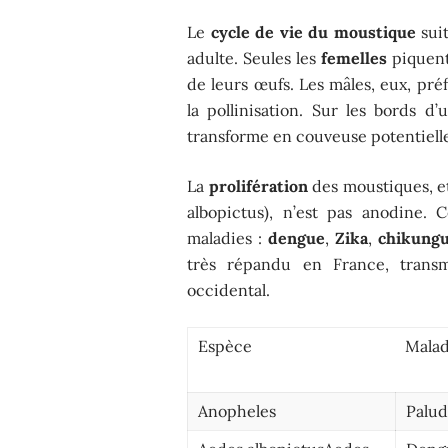
Le
cycle de vie du moustique
suit
adulte. Seules les
femelles
piquent 
de leurs œufs. Les mâles, eux, pré
la pollinisation. Sur les bords d
transforme en couveuse potentiell
La
prolifération
des moustiques, e
albopictus), n’est pas anodine.
maladies :
dengue
,
Zika
,
chikung
très répandu en France, transme
occidental.
Espèce
Malad
Anopheles
Palu