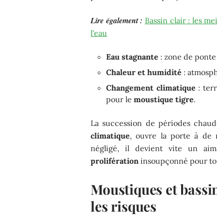
Lire également :
Bassin clair : les m
l'eau
Eau stagnante
: zone de ponte
Chaleur et humidité
: atmosph
Changement climatique
: ter
pour le
moustique tigre
.
La succession de périodes chaud
climatique
, ouvre la porte à de n
négligé, il devient vite un a
prolifération
insoupçonné pour tout
Moustiques et bassin
les risques