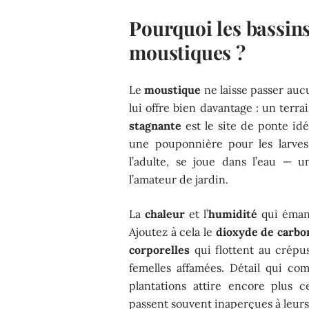
Pourquoi les bassins 
moustiques ?
Le
moustique
ne laisse passer aucu
lui offre bien davantage : un terr
stagnante
est le site de ponte idé
une pouponnière pour les larve
l’adulte, se joue dans l’eau — 
l’amateur de jardin.
La
chaleur
et l’
humidité
qui émane
Ajoutez à cela le
dioxyde de carbo
corporelles
qui flottent au crépus
femelles affamées. Détail qui co
plantations attire encore plus c
passent souvent inaperçues à leurs