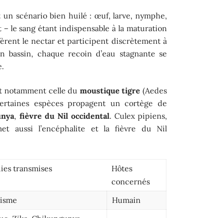
 un scénario bien huilé : œuf, larve, nymphe,
– le sang étant indispensable à la maturation
fèrent le nectar et participent discrètement à
’un bassin, chaque recoin d’eau stagnante se
e.
t notamment celle du
moustique tigre
(Aedes
 Certaines espèces propagent un cortège de
unya
,
fièvre du Nil occidental
. Culex pipiens,
t aussi l’encéphalite et la fièvre du Nil
ies transmises
Hôtes
concernés
disme
Humain