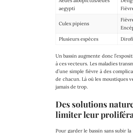
Aedes albopictusAedes
Dengu
aegypti
Fièvr
Fièvr
Culex pipiens
Encép
Plusieurs espèces
Dirof
Un bassin augmente donc l’exposi
à ces vecteurs. Les maladies tran
d’une simple fièvre à des complicat
de chacun. Là où les moustiques ve
jamais de trop.
Des solutions nature
limiter leur prolifér
Pour garder le bassin sans subir 