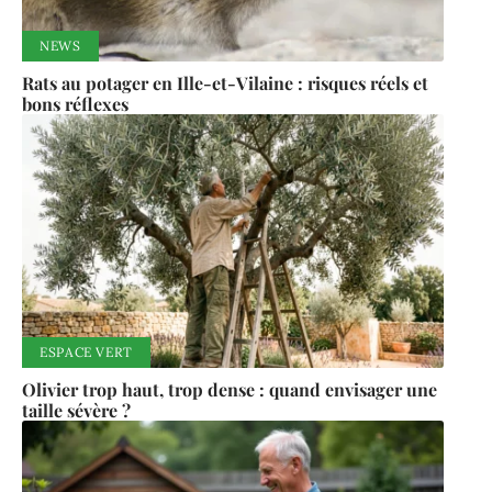
NEWS
Rats au potager en Ille-et-Vilaine : risques réels et
bons réflexes
ESPACE VERT
Olivier trop haut, trop dense : quand envisager une
taille sévère ?