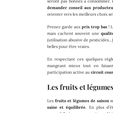
seront pas bonnes à consommer. P
demander conseil aux producteu
orienter vers les meilleurs choix s
Prenez garde aux
prix trop bas
! L
mais cachent souvent une
quali
(utilisation abusive de pesticides…
belles pour être vraies.
En respectant ces quelques règle
mangeant mieux tout en faisant
participation active au
circuit cou
Les fruits et légumes
Les
fruits et légumes de saison
so
saine et équilibrée
. En plus d’ê