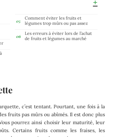
Comment éviter les fruits et
légumes trop mûrs ou pas assez
Les erreurs à éviter lors de l’achat
de fruits et légumes au marché
er
à
ette
rquette, c’est tentant. Pourtant, une fois à la
es fruits pas mûrs ou abîmés. Il est donc plus
Vous pourrez ainsi choisir leur maturité, leur
ûts. Certains fruits comme les fraises, les