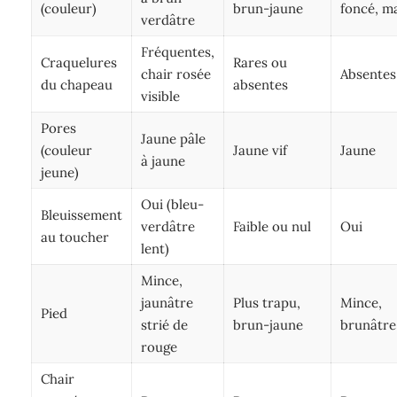
(couleur)
brun-jaune
foncé, m
verdâtre
Fréquentes,
Craquelures
Rares ou
chair rosée
Absentes
du chapeau
absentes
visible
Pores
Jaune pâle
(couleur
Jaune vif
Jaune
à jaune
jeune)
Oui (bleu-
Bleuissement
verdâtre
Faible ou nul
Oui
au toucher
lent)
Mince,
jaunâtre
Plus trapu,
Mince,
Pied
strié de
brun-jaune
brunâtre
rouge
Chair