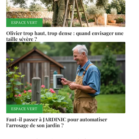
ESPACE VERT
Olivier trop haut, trop dense : quand envisager une
taille sévère ?
ESPACE VERT
Faut-il passer à JARDINIC pour automatiser
l’arrosage de son jardin ?